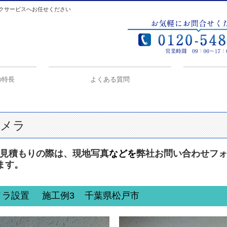
クサービスへお任せください
の特長
よくある質問
鍵の基礎知識
リンク
カメラ
お見積もりの際は、現地写真
などを
弊社お問い合わせフ
ます。
メラ設置 施工例3 千葉県松戸市