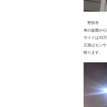
施
野田市
車の盗難が心
サイドは33
正面はセンサ
映ります。