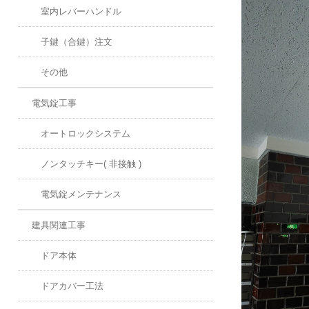
室内レバーハンドル
子鍵（合鍵）注文
その他
電気錠工事
オートロックシステム
ノンタッチキー( 非接触 )
電気錠メンテナンス
建具関連工事
ドア本体
ドアカバー工法