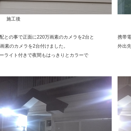
工後
施
配との事で正面に220万画素のカメラを2台と
携帯
万画素のカメラを2台付けました。
外出
ーライト付きで夜間もはっきりとカラーで