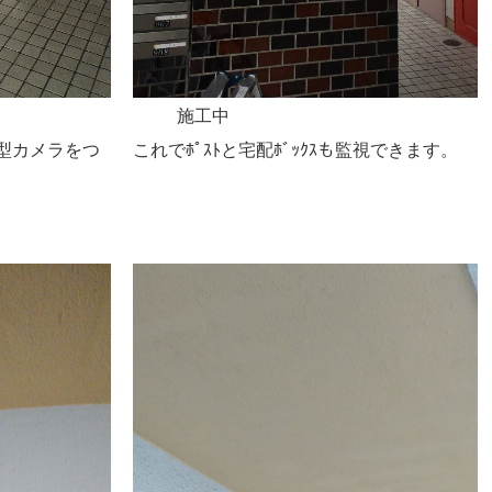
施工中
型カメラをつ
これでﾎﾟｽﾄと宅配ﾎﾞｯｸｽも監視できます。