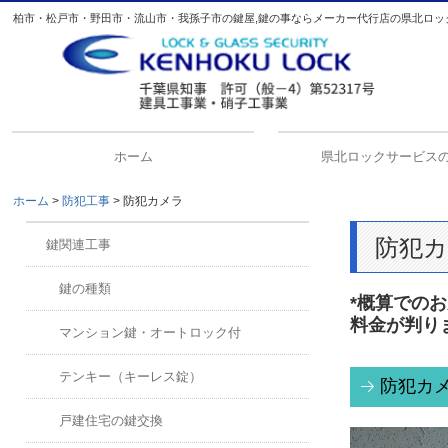
柏市・松戸市・野田市・流山市・我孫子市の鍵屋,鍵の事ならメーカー代行店の県北ロッ
ホーム
県北ロックサービス
ホーム
防犯工事
防犯カメラ
料金
対応地域
取扱メーカー
防犯
鍵関連工事
鍵の種類
*概算での
料金が判り
マンション鍵・オートロック付
テンキー（キーレス錠）
防犯カ
戸建住宅の鍵交換