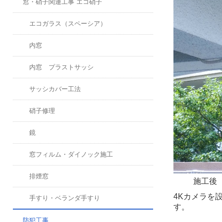
窓・硝子関連工事 エコ硝子
エコガラス（スペーシア）
内窓
内窓 プラストサッシ
サッシカバー工法
硝子修理
鏡
窓フィルム・ダイノック施工
排煙窓
施工後
4Kカメラを
手すり・ベランダ手すり
す。
防犯工事