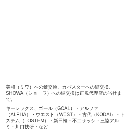
防犯面格子
防犯カメラ
集合住宅エントランス リニューアル工事
オートロック
宅配BOX・集合ポスト
防犯カメラ
美和（ミワ）への鍵交換、カバスターへの鍵交換
、
SHOWA（ショーワ）への鍵交換は正規代理店の当社ま
で。
キーレックス、ゴール（GOAL）・アルファ
（ALPHA）・ウエスト（WEST）・古代（KODAI）・ト
ステム（TOSTEM）・新日軽・不二サッシ・三協アル
ミ・川口技研・など