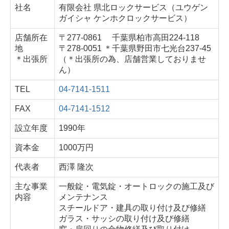
社名
有限会社 県北ロックサービス（ユウゲン
お問合せ
ガイシャ ケンホクロックサービス）
店舗所在
〒277-0861 千葉県柏市高田224-118
個人情報保護方針
地
〒278-0051 ＊千葉県野田市七光台237-45
＊出張所
（＊出張所の為、店舗営業しておりませ
鍵関連工事
ん）
鍵の種類
TEL
04-7141-1511
マンション鍵・オートロック付
FAX
04-7141-1512
設立年度
1990年
テンキー（キーレス錠）
資本金
1000万円
戸建住宅の鍵交換
代表者
西澤 隆次
室内レバーハンドル
主な事業
一般錠・電気錠・オートロックの施工及び
内容
メンテナンス
子鍵（合鍵）注文
スチールドア・建具の取り付け及び修繕
ガラス・サッシの取り付け及び修繕
その他