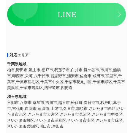
対応エリア
千葉県地域
柏市,野田市,流山市,松戸市,我孫子市,白井市,鎌ケ谷市,市川市,船橋
市,印西市,栄町,八千代市,習志野市,浦安市,佐倉市,成田市,富里市,千
葉市,千葉市稲毛区,千葉市中央区,千葉市花見川区,千葉市緑区,千葉市
美浜区,千葉市若葉区,四街道市,四街道,
埼玉県地域
三郷市,八潮市,草加市,吉川市,越谷市,松伏町,春日部市,杉戸町,幸手
市,宮代町,白岡市,蓮田市,上尾市,久喜市,加須市,さいたま市西区,さい
たま市北区,さいたま市大宮区,さいたま市見沼区,さいたま市中央区,
さいたま市桜区,さいたま市浦和区,さいたま市南区,さいたま市緑区,
さいたま市岩槻区,川口市,戸田市