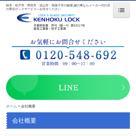
柏市・松戸市・野田市・流山市・我孫子市の鍵屋,鍵の事ならメーカー代行店
の県北ロックサービスへお任せください
ホーム
県北ロックサービスの特長
料金
対応地域
取扱メーカー
よくある質問
鍵の基礎知識
ホーム
会社概要
会社概要
会社概要
リンク