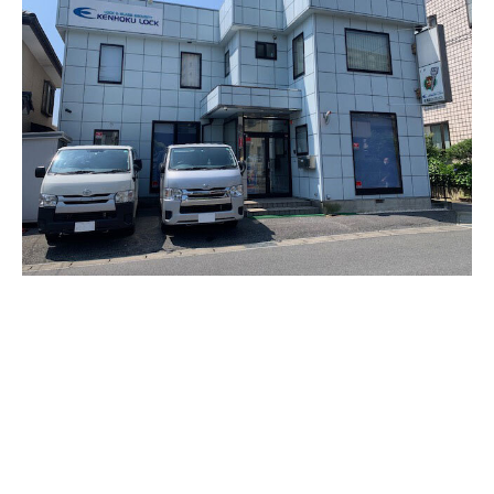
内窓 プラストサッシ
サッシカバー工法
硝子修理
鏡
窓フィルム・ダイノック施工
排煙窓
手すり・ベランダ手すり
防犯工事
鍵の種類
防犯ガラス