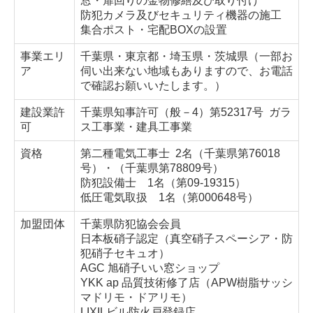
窓・扉回りの金物修繕及び取り付け
防犯カメラ及びセキュリティ機器の施工
電気錠工事
集合ポスト・宅配BOXの設置
オートロックシステム
事業エリ
千葉県・東京都・埼玉県・茨城県（一部お
ア
伺い出来ない地域もありますので、お電話
ノンタッチキー( 非接触 )
で確認お願いいたします。）
建設業許
千葉県知事許可（般－4）第52317号 ガラ
電気錠メンテナンス
可
ス工事業・建具工事業
建具関連工事
資格
第二種電気工事士 2名（千葉県第76018
号）・（千葉県第78809号）
ドア本体
防犯設備士 1名（第09-19315）
低圧電気取扱 1名（第000648号）
ドアカバー工法
加盟団体
千葉県防犯協会会員
ドア枠修理
日本板硝子認定（真空硝子スペーシア・防
犯硝子セキュオ）
シャッター・自動ドア
AGC 旭硝子いい窓ショップ
YKK ap 品質技術修了店（APW樹脂サッシ
マドリモ・ドアリモ）
防音ドア・テンパードア
LIXILビル防火戸登録店