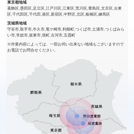
東京都地域
葛飾区,墨田区,足立区,江戸川区,江東区,荒川区,豊島区,文京区,台東
区,千代田区,千代田,港区,新宿区,中野区,北区,板橋区,練馬区
茨城県地域
守谷市,取手市,牛久市,竜ケ崎市,利根町,つくば市,土浦市,つくばみら
い市,常総市,坂東市,境町,古河市,五霞町
※作業内容によっては、一部お伺い出来ない地域もございますので
お電話でお問合せください。