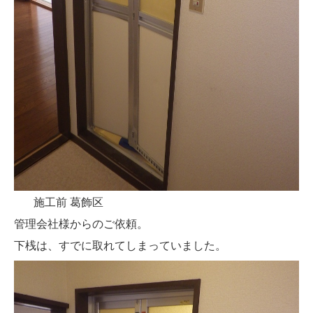
電気錠工事
オートロックシステム
ノンタッチキー( 非接触 )
電気錠メンテナンス
建具関連工事
ドア本体
施工前 葛飾区
ドアカバー工法
管理会社様からのご依頼。
ドア枠修理
下桟は、すでに取れてしまっていました。
シャッター・自動ドア
防音ドア・テンパードア