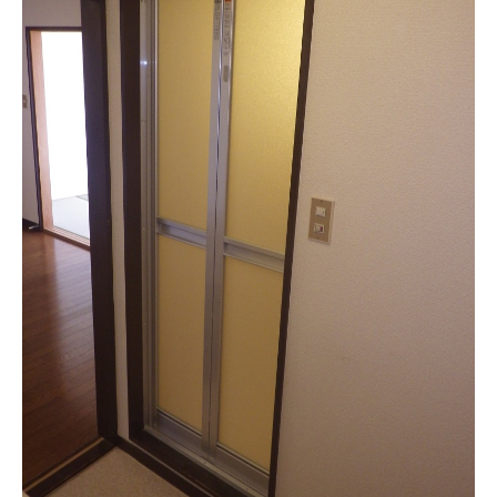
ドアクローザー
フロアヒンジ
ヒンジ
戸車・吊り戸
浴室ドア・折れ戸
隔壁版・網戸
外構
窓・硝子関連工事 エコ硝子
エコガラス（スペーシア）
内窓