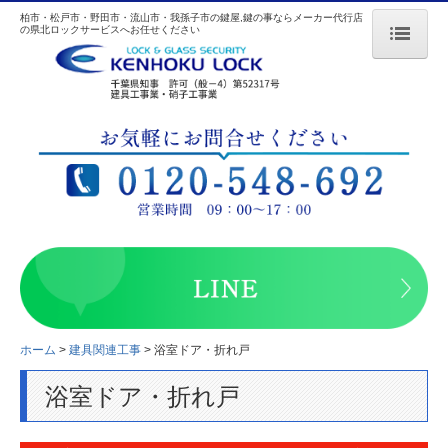
柏市・松戸市・野田市・流山市・我孫子市の鍵屋,鍵の事ならメーカー代行店
の県北ロックサービスへお任せください
ホーム
県北ロックサービスの特長
料金
対応地域
取扱メーカー
よくある質問
鍵の基礎知識
ホーム
建具関連工事
浴室ドア・折れ戸
浴室ドア・折れ戸
会社概要
リンク