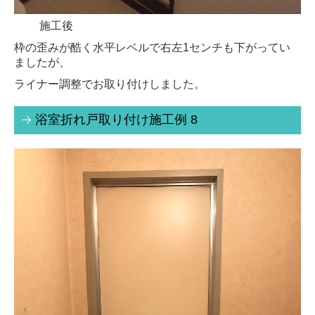
内窓 プラストサッシ
施工後
サッシカバー工法
枠の歪みが酷く水平レベルで右左1センチも下がってい
ましたが、
硝子修理
ライナー調整でお取り付けしました。
鏡
浴室折れ戸取り付け施工例 8
窓フィルム・ダイノック施工
排煙窓
手すり・ベランダ手すり
防犯工事
鍵の種類
防犯ガラス