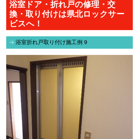
浴室ドア・折れ戸の修理・交
お問合せ
換・取り付けは県北ロックサー
ビスへ！
個人情報保護方針
鍵関連工事
浴室折れ戸取り付け施工例 9
鍵の種類
マンション鍵・オートロック付
テンキー（キーレス錠）
戸建住宅の鍵交換
室内レバーハンドル
子鍵（合鍵）注文
その他