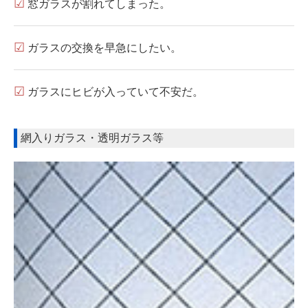
☑
窓ガラスが割れてしまった。
電気錠工事
☑
ガラスの交換を早急にしたい。
オートロックシステム
ノンタッチキー( 非接触 )
☑
ガラスにヒビが入っていて不安だ。
電気錠メンテナンス
網入りガラス・透明ガラス等
建具関連工事
ドア本体
ドアカバー工法
ドア枠修理
シャッター・自動ドア
防音ドア・テンパードア