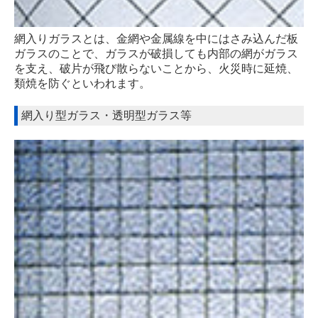
ドアクローザー
網入りガラスとは、金網や金属線を中にはさみ込んだ板
フロアヒンジ
ガラスのことで、ガラスが破損しても内部の網がガラス
を支え、破片が飛び散らないことから、火災時に延焼、
ヒンジ
類焼を防ぐといわれます。
戸車・吊り戸
網入り型ガラス・透明型ガラス等
浴室ドア・折れ戸
隔壁版・網戸
外構
窓・硝子関連工事 エコ硝子
エコガラス（スペーシア）
内窓