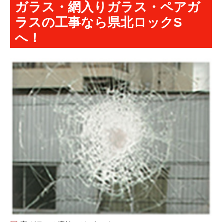
ガラス・網入りガラス・ペアガ
お問合せ
ラスの工事なら県北ロックS
へ！
個人情報保護方針
鍵関連工事
鍵の種類
マンション鍵・オートロック付
テンキー（キーレス錠）
戸建住宅の鍵交換
室内レバーハンドル
子鍵（合鍵）注文
その他