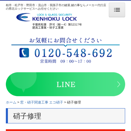
柏市・松戸市・野田市・流山市・我孫子市の鍵屋,鍵の事ならメーカー代行店
の県北ロックサービスへお任せください
ホーム
県北ロックサービスの特長
料金
対応地域
取扱メーカー
よくある質問
鍵の基礎知識
ホーム
窓・硝子関連工事 エコ硝子
硝子修理
硝子修理
会社概要
リンク