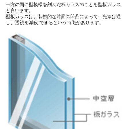
内窓 プラストサッシ
一方の面に型模様を刻んだ板ガラスのことを型板ガラス
と言います。
型板ガラスは、装飾的な片面の凹凸によって、光線は通
サッシカバー工法
し、透視を減殺 できるという特徴があります。
硝子修理
鏡
窓フィルム・ダイノック施工
排煙窓
手すり・ベランダ手すり
防犯工事
鍵の種類
防犯ガラス