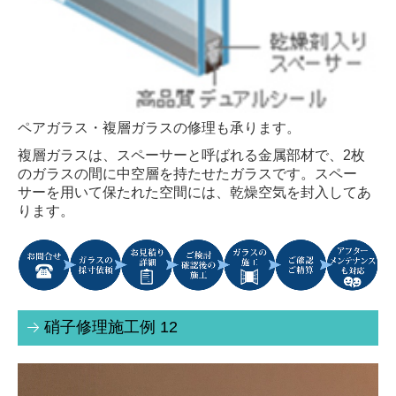
防犯面格子
防犯カメラ
集合住宅エントランス リニューアル工事
オートロック
ペアガラス・複層ガラスの修理も承ります。
複層ガラスは、スペーサーと呼ばれる金属部材で、2枚
宅配BOX・集合ポスト
のガラスの間に中空層を持たせたガラスです。スペー
サーを用いて保たれた空間には、乾燥空気を封入してあ
防犯カメラ
ります。
硝子修理施工例 12